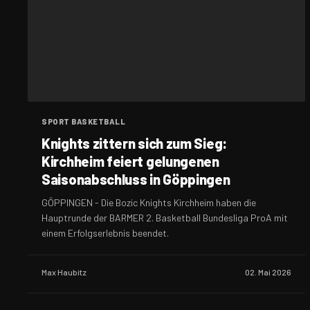
SPORT BASKETBALL
Knights zittern sich zum Sieg:
Kirchheim feiert gelungenen
Saisonabschluss in Göppingen
GÖPPINGEN - Die Bozic Knights Kirchheim haben die
Hauptrunde der BARMER 2. Basketball Bundesliga ProA mit
einem Erfolgserlebnis beendet.
Max Haubitz
02. Mai 2026