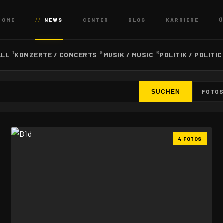
HOME
NEWS
CENTER
BLOG
KARRIERE
Ü
1
9
6
ALL
KONZERTE / CONCERTS
MUSIK / MUSIC
POLITIK / POLITI
FOTO
SUCHEN
4 FOTOS