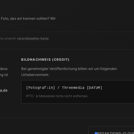
Foto, das wir kennen sollten? Wir
itte unseren
verschlüsselten Kanal
.
BILDNACHWEIS (CREDIT)
ideos
Bei genehmigter Veröffentlichung bitten wir um folgenden
g ist
Urhebervermerk:
[Fotograf:in] / Threemedia [DATUM]
a.de
IPTC- & Metadaten bitte nicht entfernen.
REDAKTIONS-CLOU