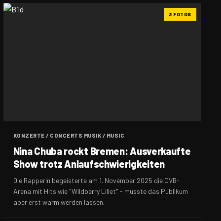
3 FOTOS
KONZERTE / CONCERTS MUSIK / MUSIC
Nina Chuba rockt Bremen: Ausverkaufte
Show trotz Anlaufschwierigkeiten
Die Rapperin begeisterte am 1. November 2025 die ÖVB-
Arena mit Hits wie "Wildberry Lillet" - musste das Publikum
aber erst warm werden lassen.