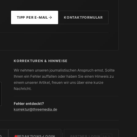
TIPP PER E-MAIL
KONTAKTFORMULAR
KORREKTUREN & HINWEISE
Wir nehmen unseren journalistischen Anspruch ernst. Sollte
Ihnen ein Fehler auffallen oder haben Sie einen Hinweis zu
einem unserer Artikel, freuen wir uns über eine kurze
Nachricht.
Fehler entdeckt?
korrektur@threemedia.de
D
REDAKTIONS-LOGIN
PARTNER LOGIN
BALD